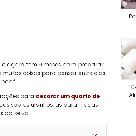
Pa
a e agora tem 9 meses para preparar
 muitas coisas para pensar entre elas
 bebé.
C
Al
pirações para
decorar um quarto de
ados são os ursinhos, as bailarinas,as
is da selva…