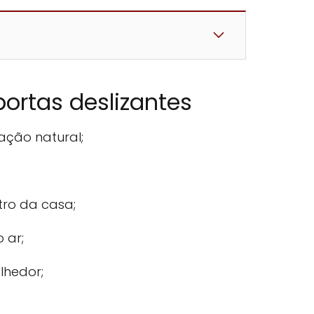
portas deslizantes
ação natural;
tro da casa;
 ar;
lhedor;