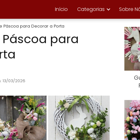
Início
Categorias
Sobre N
e Páscoa para Decorar a Porta
e Páscoa para
rta
G
: 13/03/2026