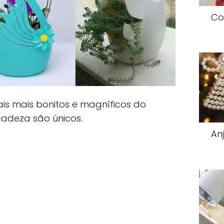
Co
is mais bonitos e magníficos do
cadeza são únicos.
An